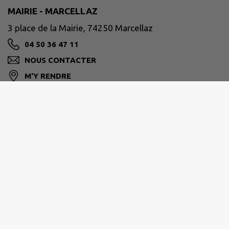
MAIRIE - MARCELLAZ
3 place de la Mairie, 74250 Marcellaz
04 50 36 47 11
NOUS CONTACTER
M'Y RENDRE
www.mairie-marcellaz.fr
CC DES QUATRE RIVIÈRES
28 chemin de la Ferme-Saillet, 74250 Filllinges