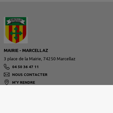
MAIRIE - MARCELLAZ
3 place de la Mairie, 74250 Marcellaz
04 50 36 47 11
NOUS CONTACTER
M'Y RENDRE
www.mairie-marcellaz.fr