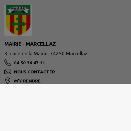
MAIRIE - MARCELLAZ
3 place de la Mairie, 74250 Marcellaz
04 50 36 47 11
NOUS CONTACTER
M'Y RENDRE
www.mairie-marcellaz.fr