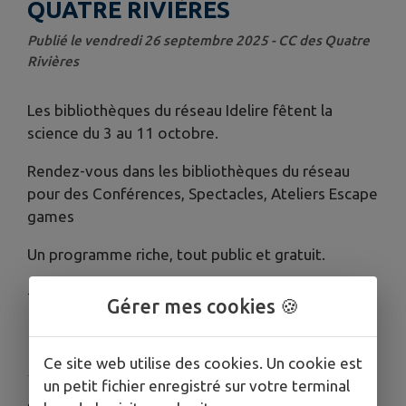
QUATRE RIVIÈRES
Publié le vendredi 26 septembre 2025 - CC des Quatre
Rivières
Les bibliothèques du réseau Idelire fêtent la
science du 3 au 11 octobre.
Rendez-vous dans les bibliothèques du réseau
pour des Conférences, Spectacles, Ateliers Escape
games
Un programme riche, tout public et gratuit.
+ d'infos : 04 50 31 46 95
Gérer mes cookies 🍪
Télécharger la pièce jointe
Ce site web utilise des cookies. Un cookie est
un petit fichier enregistré sur votre terminal