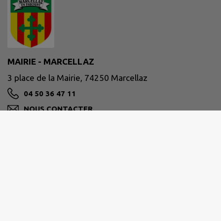
MAIRIE - MARCELLAZ
3 place de la Mairie, 74250 Marcellaz
04 50 36 47 11
NOUS CONTACTER
M'Y RENDRE
www.mairie-marcellaz.fr