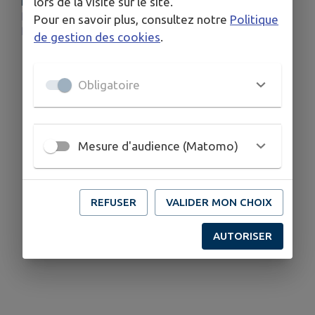
lors de la visite sur le site.
PLUS D'INFORMATIONS
https://bibliotheque.cc4r.fr/agenda-du-reseau
Pour en savoir plus, consultez notre
Politique
https://quatrerivieres.fr
de gestion des cookies
.
Obligatoire
Mesure d'audience (Matomo)
REFUSER
VALIDER MON CHOIX
AUTORISER